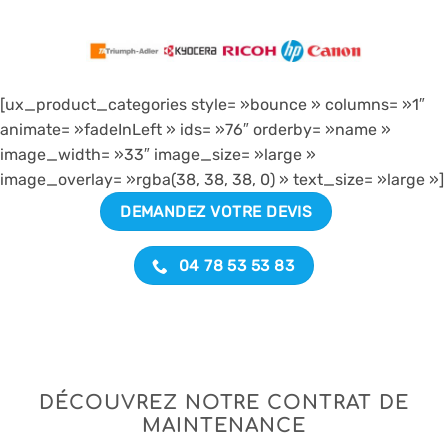
[ux_product_categories style= »bounce » columns= »1″
animate= »fadeInLeft » ids= »76″ orderby= »name »
image_width= »33″ image_size= »large »
image_overlay= »rgba(38, 38, 38, 0) » text_size= »large »]
DEMANDEZ VOTRE DEVIS
04 78 53 53 83
DÉCOUVREZ NOTRE CONTRAT DE
MAINTENANCE