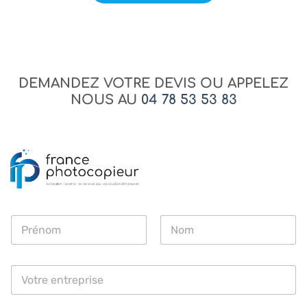
DEMANDEZ VOTRE DEVIS OU APPELEZ
NOUS AU
04 78 53 53 83
N
o
m
Prénom
Nom
*
E
n
t