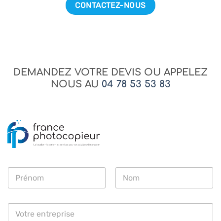
CONTACTEZ-NOUS
DEMANDEZ VOTRE DEVIS OU APPELEZ
NOUS AU
04 78 53 53 83
N
o
m
Prénom
Nom
*
E
n