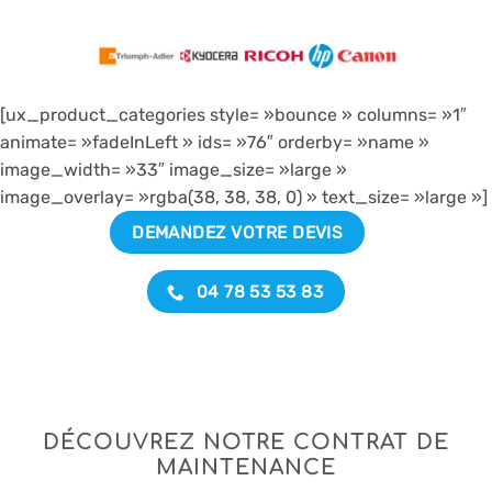
[ux_product_categories style= »bounce » columns= »1″
animate= »fadeInLeft » ids= »76″ orderby= »name »
image_width= »33″ image_size= »large »
image_overlay= »rgba(38, 38, 38, 0) » text_size= »large »]
DEMANDEZ VOTRE DEVIS
04 78 53 53 83
DÉCOUVREZ NOTRE CONTRAT DE
MAINTENANCE